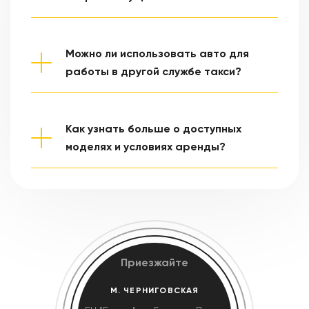
Мы готовы обсудить индивидуальные решения в
случае возникновения финансовых трудностей.
Важно сообщить нам заранее, чтобы избежать
Можно ли использовать авто для
проблем и найти оптимальный выход из ситуации.
работы в другой службе такси?
Нет, автомобиль, взятый в аренду с правом выкупа,
может использоваться только для работы в нашей
службе такси. Это ключевое условие договора.
Как узнать больше о доступных
моделях и условиях аренды?
Свяжитесь с нашими менеджерами или оставьте
заявку на сайте. Мы предоставим подробную
информацию о доступных моделях, их
комплектации и условиях сотрудничества. Вы
сможете выбрать авто, которое лучше всего
соответствует вашим потребностям.
Приезжайте
М. ЧЕРНИГОВСКАЯ