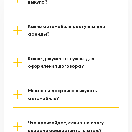
выкупа?
Аренда авто с правом выкупа – это возможность
получить автомобиль для работы в нашей службе
такси с постепенным выкупом. Вы используете авто
Какие автомобили доступны для
для ежедневной работы, оплачивая регулярные
аренды?
платежи, а после завершения договора
В нашем автопарке представлены надежные
становитесь полноправным владельцем.
автомобили Renault Logan и Volkswagen Polo в
различных комплектациях и ценовых категориях.
Какие документы нужны для
Это современные модели, идеально подходящие
оформления договора?
для работы в такси, обеспечивая комфорт и
Для заключения договора вам понадобятся
экономичность.
паспорт, водительское удостоверение и
минимальный авансовый платеж. Мы стараемся
Можно ли досрочно выкупить
сделать процесс максимально простым и удобным.
автомобиль?
Да, досрочный выкуп возможен. Условия и порядок
осуществления досрочного платежа обсуждаются
при заключении договора.
Что произойдет, если я не смогу
вовремя осуществить платеж?