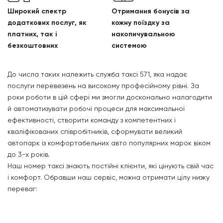
Широкий спектр
Отримання бонусів за
додаткових послуг, як
кожну поїздку за
платних, так і
накопичувальною
безкоштовних
системою
До числа таких належить служба таксі 571, яка надає
послуги перевезень на високому професійному рівні. За
роки роботи в цій сфері ми змогли досконально налагодити
й автоматизувати робочі процеси для максимальної
ефективності, створити команду з компетентних і
кваліфікованих співробітників, сформувати великий
автопарк із комфортабельних авто популярних марок віком
до 3-х років.
Наш номер таксі знають постійні клієнти, які цінують свій час
і комфорт. Обравши наш сервіс, можна отримати цілу низку
переваг: