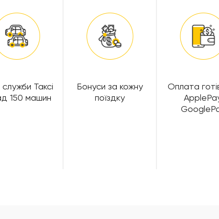
 служби Таксі
Бонуси за кожну
Оплата готі
ад 150 машин
поїздку
ApplePay
GoogleP