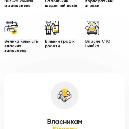
Низька комісія
Стабільний
Корпоративні
із замовлень
щоденний дохід
знижки
Велика кількість
Вільний графік
Власне СТО
власних
роботи
і мийка
замовлень
Власникам