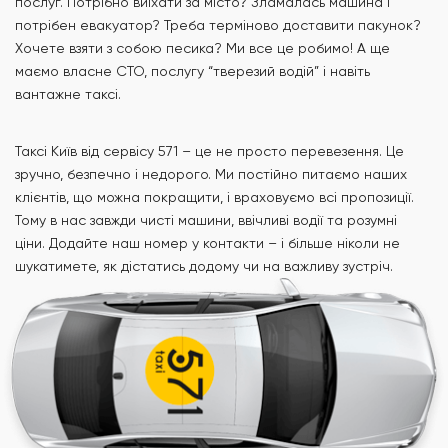
послуг. Потрібно виїхати за місто? Зламалась машина і
потрібен евакуатор? Треба терміново доставити пакунок?
Хочете взяти з собою песика? Ми все це робимо! А ще
маємо власне СТО, послугу “тверезий водій” і навіть
вантажне таксі.
Таксі Київ від сервісу 571 – це не просто перевезення. Це
зручно, безпечно і недорого. Ми постійно питаємо наших
клієнтів, що можна покращити, і враховуємо всі пропозиції.
Тому в нас завжди чисті машини, ввічливі водії та розумні
ціни. Додайте наш номер у контакти – і більше ніколи не
шукатимете, як дістатись додому чи на важливу зустріч.