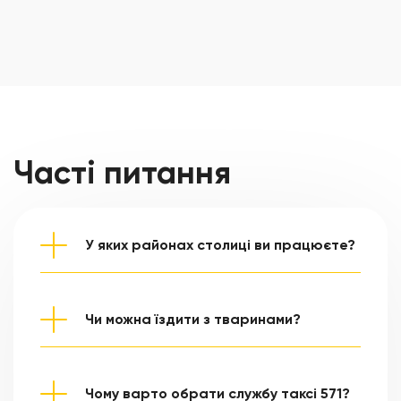
Часті питання
У яких районах столиці ви працюєте?
Перевезення здійснюються по всьому Києву та
передмістю
Чи можна їздити з тваринами?
Зрозуміло, можна, головне вказати цю інформацію
під час оформлення замовлення, а також уточнити
як саме перевозиться тварина (на руках,
Чому варто обрати службу таксі 571?