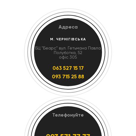
Адреса
М. ЧЕРНІГІВСЬКА
БЦ "Беарс" вул. Гетьмана Павла
Полуботка, 52
офіс 305
063 527 15 17
093 715 25 88
Телефонуйте