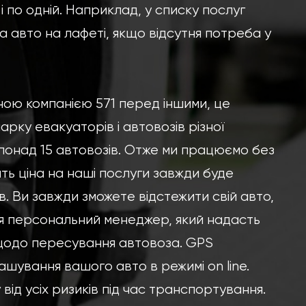
і по одній. Наприклад, у списку послуг
ка авто на лафеті, якщо відсутня потреба у
ою компанією 571 перед іншими, це
арку евакуаторів і автовозів різної
і понад 15 автовозів. Отже ми працюємо без
ть ціна на наші послуги завжди буде
. Ви завжди зможете відстежити свій авто,
я персональний менеджер, який надасть
щодо пересування автовоза. GPS
ашування вашого авто в режимі on line.
ід усіх ризиків під час транспортування.