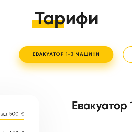
Тарифи
ЕВАКУАТОР 1-3 МАШИНИ
Евакуатор 
у
у
від 500
€