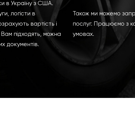
и в Україну з США.
и, логісти в
Також ми можемо зап
зрахують вартість і
послуг. Працюємо з к
 Вам підходять, можна
умовах.
х документів.