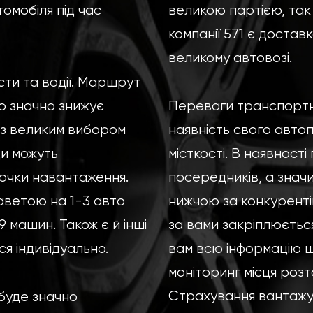
томобіля під час
великою партією, так 
компанії 571 є достав
великому автовозі.
сти та водії. Маршрут
о значно знижує
Переваги транспортн
 з великим вибором
наявність свого автоп
ди можуть
місткості. В наявност
очки навантаження.
посередників, а значи
аветою на 1-3 авто
нижчою за конкурентів
 машин. Також є й інші
за вами закріплюєтьс
я індивідуально.
вам всю інформацію 
моніторинг місця розт
Страхування вантажу в
буде значно