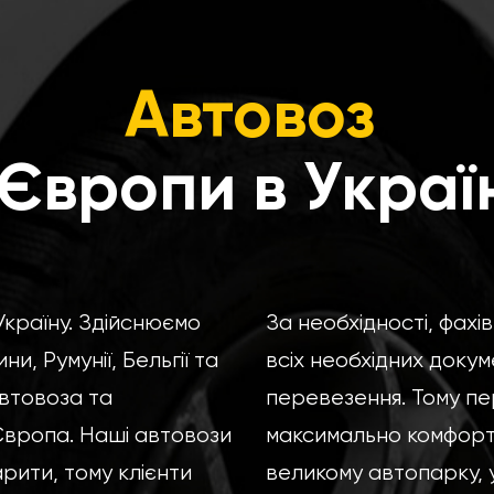
Автовоз
 Європи в Украї
країну. Здійснюємо
За необхідності, фахі
и, Румунії, Бельгії та
всіх необхідних докум
втовоза та
перевезення. Тому пе
Європа. Наші автовози
максимально комфортн
арити, тому клієнти
великому автопарку, у