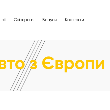
сії
Співпраця
Бонуси
Контакти
вто з Європи