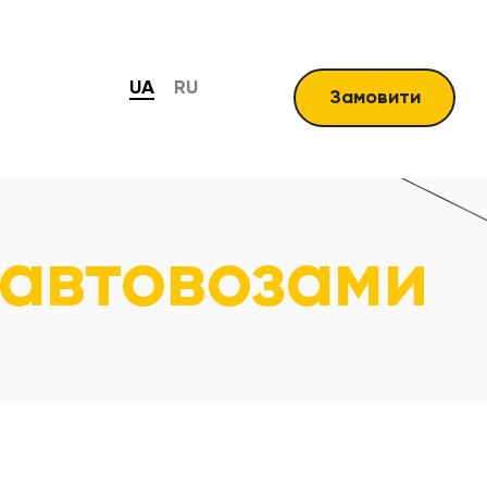
UA
RU
Замовити
 автовозами