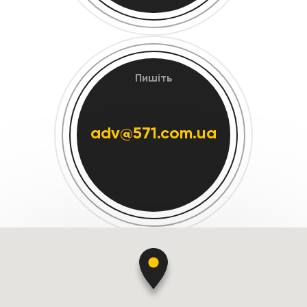
Пишіть
adv@571.com.ua